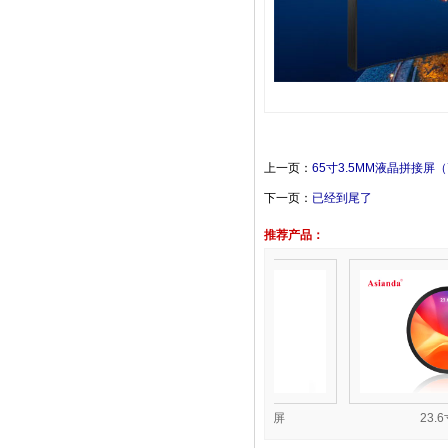
上一页：
65寸3.5MM液晶拼接屏
下一页：
已经到尾了
推荐产品：
指引屏
64寸立式全面屏
23.6寸圆形