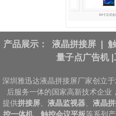
交通条形屏
28.1寸指引屏
64寸立式全面
产品展示：
液晶拼接屏
|
量子点广告机
|
深圳雅迅达液晶拼接屏厂家创立于
后服务一体的国家高新技术企业
提供
拼接屏
、
液晶监视器
、
液晶拼
控一体机
、
触控会议平板
等系列产