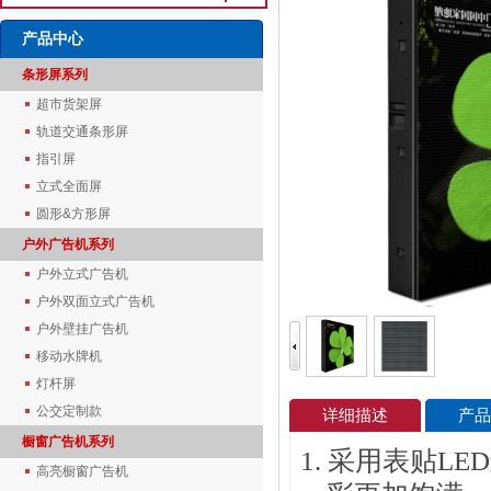
产品中心
条形屏系列
超市货架屏
轨道交通条形屏
指引屏
立式全面屏
圆形&方形屏
户外广告机系列
户外立式广告机
户外双面立式广告机
户外壁挂广告机
移动水牌机
灯杆屏
公交定制款
详细描述
产品
橱窗广告机系列
1. 采用表贴
LED
高亮橱窗广告机