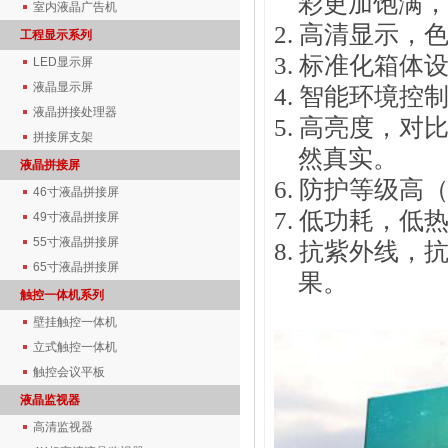
彩更加饱满，
室内液晶广告机
2. 高清显示
工程显示系列
3. 标准化箱
LED显示屏
液晶显示屏
4. 智能环境
液晶拼接处理器
5. 高亮度，
拼接屏支架
然真实。
液晶拼接屏
6. 防护等级高
46寸液晶拼接屏
7. 低功耗，
49寸液晶拼接屏
55寸液晶拼接屏
8. 抗紫外线
65寸液晶拼接屏
果。
触控一体机系列
壁挂触控一体机
立式触控一体机
触控会议平板
液晶监视器
高清监视器