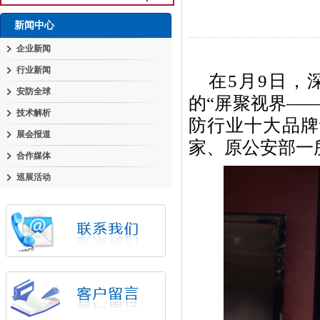
新闻中心
企业新闻
行业新闻
在
5
月
9
日，
安防全球
的“屏聚视界—
技术解析
防行业十大品牌
展会报道
家、原公安部一
合作媒体
巡展活动