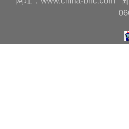
网址：
www.china-bnc.com
06