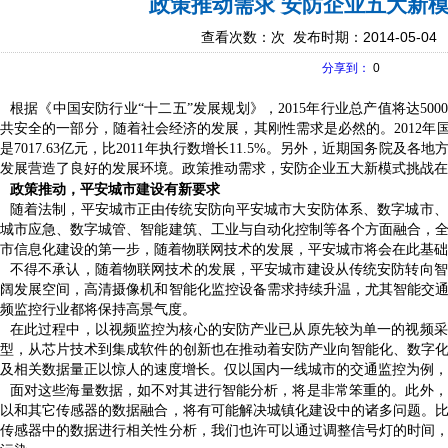
政策推动需求 安防企业五大新
查看次数：
次 发布时期：2014-05-04
分享到：
0
根据《中国安防行业
“
十二五
”
发展规划》，
2015
年行业总产值将达
500
公共安全的一部分，随着社会经济的发展，其刚性需求是必然的。
2012
年
数是
7017.63
亿元，比
2011
年执行数增长
11.5%
。另外，近期国务院及各地
发展营造了良好的发展环境。政策推动需求，安防企业五大新模式挑战在
政策推动，平安城市建设有新要求
随着法制，平安城市正由传统安防向平安城市大安防体系、数字城市、
与城市应急、数字城管、智能建筑、工业与自动化控制等各个方面融合，
市信息化建设的第一步，随着物联网技术的发展，平安城市将会在此基础
不得不承认，随着物联网技术的发展，平安城市建设从传统安防转向智
广阔发展空间，高清摄像机和智能化监控设备需求持续升温，尤其智能交
频监控行业都将保持高景气度。
在此过程中，以视频监控为核心的安防产业已从原先较为单一的视频采
转型，从芯片技术到集成软件的创新也在推动着安防产业向智能化、数字
及相关数据量正以惊人的速度增长。仅以国内一线城市的交通监控为例，
面对这些海量数据，如不对其进行智能分析，将是非常笨重的。此外，
可以和其它传感器的数据融合，将有可能解决城镇化建设中的诸多问题。
量传感器中的数据进行相关性分析，我们也许可以通过调整信号灯的时间