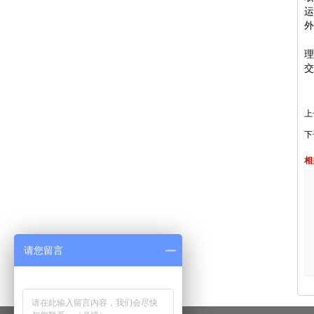
外
交
上
下
相
请您留言