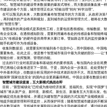
00
亿。智慧城市的建设带来数据量的爆发式增长，而大数据就像血液一
市建设的各个方面，城市管理正在从
“
经验治理
”
转向
“
科学治理
”
。
在可以预见的未来，大数据将遍布智慧城市的方方面面，从政府决策
式，再到城市的产业布局和规划，直到城市的运营和管理方式，都将在大
的
“
智慧引擎
”
。
智慧城市的商业模式是系统性工程，主要包括透彻感知、传输数据、智
所有企业实体。在透彻感知阶段，需要利用遍布各处的传感设备和智能终
可以为
“
传感设备
”
的硬件提供商带来大量订单。譬如路边常见的监控摄像
能手机都可作为传感设备。
收集到数据后，就需要实时传输到各个信息中心，而中国移动、中国电
的重要角色。在此之后，便是整个智慧城市项目中最为关键的部分
——
让
“
智能分析，发挥预测、管理的功能。
过去的
IT
行业对底层设备和基础技术的要求很高，每当国内企业在耗费
外早已将核心设备推进至下一阶段。于是，国内企业一步落后、处处受制
平中外基本同步，但数据分析应用的中外技术差距却并不大。而且智慧城
能保障
‘
国家信息安全
’
的国内企业更易赢得商机。中国企业要在数据分析
智慧城市建设提速，五大新模式挑战在即
目前，
“
新型城镇化
”
已经成为推动经济发展、造福民生、实现
“
中国梦
”
慧城市
”
将从新产业、新环境、新模式、新生活、新服务五大方面出发。包
分析确定优先改善领域，并通过兴建智慧产业园的方式实现产业规模效应
效地提升能源管理和环境监控，从而保护环境；随着智慧城市建设的不断
取代在数字城市、无线城市发展阶段以政府为主导的建设模式，通过特许