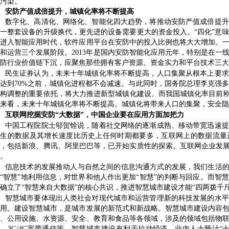
污染。
安防产值成倍提升，城镇化率将不断提高
数字化、高清化、网络化、智能化四大趋势，将推动安防产值成倍提升
的一整套设备的升级换代，更先进的设备需要更大的资金投入。
“
四化
”
意
防进入智能应用时代，软件应用平台在安防中的投入比例也将大大增加。
化和运营三个发展阶段。
2013
年是国内安防智能化应用元年，特别是在一
防行业价值链下沉，应聚焦那些拥有客户资源、资金实力和平台技术三大
民生证券认为，未来十年城镇化率将不断提高，人口集聚从根本上要求
率达到
70%
之前，城镇化进程都不会减速。与此同时，国务院总理李克强
结构调整的重要依托，将大力推进新型城镇化建设。而我国城镇化率目前
来看，未来十年城镇化率将不断提高。城镇化将带来人口的集聚，安全隐
互联网挖掘安防
“
大数据
”
，中国企业要在应用方面加把力
中国工程院院士邬贺铨说，随着社交网络的逐渐成熟、移动带宽迅速提
产生的数据及其增长速度比历史上任何时期都要多，互联网上的数据流量
业，包括新浪、腾讯、阿里巴巴等，已开始实质性的探索。互联网企业发
。
信息技术的发展推动人与自然之间的信息沟通方式的发展，我们生活
更
“
智慧
”
地利用信息，对世界和他人作出更加
“
智慧
”
的判断与回应。而智慧
确立了
“
智慧来自大数据
”
的核心共识，推进智慧城市建设才能
“
四两拨千
智慧城市要体现出人类社会对现代城市和运营管理新的科技发展的水平
利用。建设智慧城市，是城市发展的新范式和新战略。智慧城市建设内容
源、公用设施、水资源、安全、教育和食品等各领域，涉及的领域包括物
算、
3G/4G
宽带通信等。智慧城市建设有利于拉动经济，业内人士预计
“