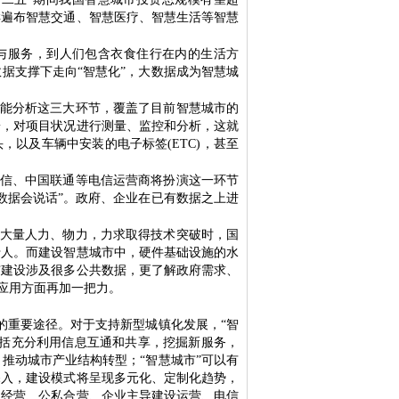
样遍布智慧交通、智慧医疗、智慧生活等智慧
与服务，到人们包含衣食住行在内的生活方
数据支撑下走向
“
智慧化
”
，大数据成为智慧城
能分析这三大环节，覆盖了目前智慧城市的
端，对项目状况进行测量、监控和分析，这就
头，以及车辆中安装的电子标签
(ETC)
，甚至
信、中国联通等电信运营商将扮演这一环节
数据会说话
”
。政府、企业在已有数据之上进
大量人力、物力，力求取得技术突破时，国
于人。而建设智慧城市中，硬件基础设施的水
市建设涉及很多公共数据，更了解政府需求、
应用方面再加一把力。
的重要途径。对于支持新型城镇化发展，
“
智
括充分利用信息互通和共享，挖掘新服务，
，推动城市产业结构转型；
“
智慧城市
”
可以有
深入，建设模式将呈现多元化、定制化趋势，
权经营、公私合营、企业主导建设运营、电信