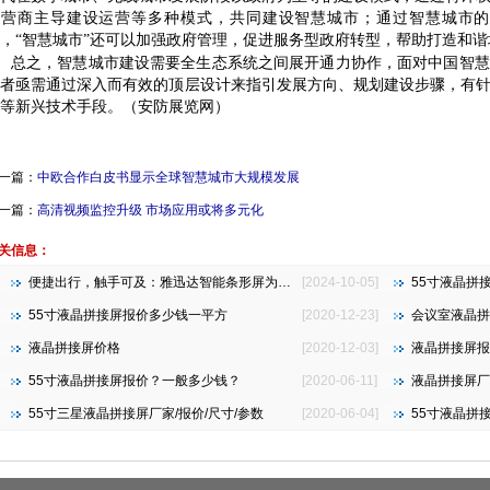
运营商主导建设运营等多种模式，共同建设智慧城市；通过智慧城市的
，
“
智慧城市
”
还可以加强政府管理，促进服务型政府转型，帮助打造和谐
总之，智慧城市建设需要全生态系统之间展开通力协作，面对中国智慧
理者亟需通过深入而有效的顶层设计来指引发展方向、规划建设步骤，有
等新兴技术手段。（安防展览网）
一篇：
中欧合作白皮书显示全球智慧城市大规模发展
一篇：
高清视频监控升级 市场应用或将多元化
关信息：
便捷出行，触手可及：雅迅达智能条形屏为地铁公交注入新活力
[2024-10-05]
55寸液晶拼
55寸液晶拼接屏报价多少钱一平方
[2020-12-23]
会议室液晶拼
液晶拼接屏价格
[2020-12-03]
液晶拼接屏报
55寸液晶拼接屏报价？一般多少钱？
[2020-06-11]
液晶拼接屏厂
55寸三星液晶拼接屏厂家/报价/尺寸/参数
[2020-06-04]
55寸液晶拼