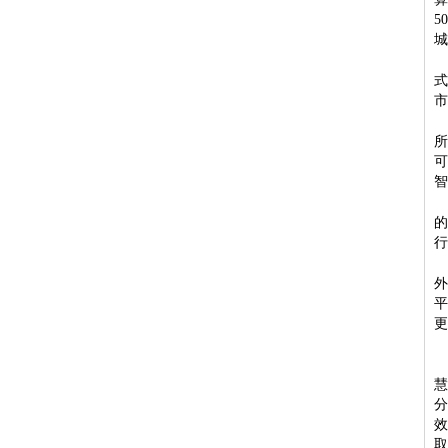
50
城
市
智
行
更