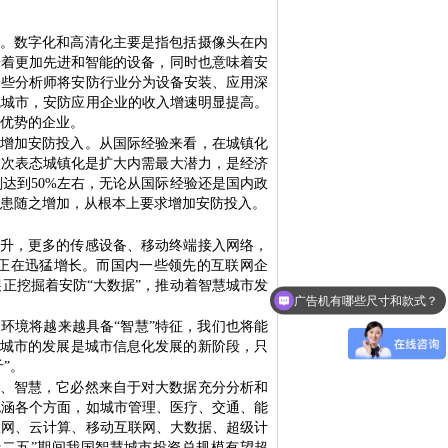
。数字化和高清化主要是指包括摄像头在内
味着更加先进和智能的设备，同时也意味着安
一些分析师将安防行业分为设备安装、应用深
线城市，安防应用企业的收入增速明显提高。
优势的企业。
增加安防投入。从国际经验来看，在城镇化
多次表态城镇化是扩大内需最大潜力，是经济
刚达到
50%
左右，无论从国际经验还是国内政
患随之增加，从根本上要求增加安防投入。
升，更多的传感设备、移动终端接入网络，
正在迅猛增长。而国内一些领先的互联网企
展正挖掘着安防
“
大数据
”
，推动着智慧城市发
广告机有哪些尺寸和款式？
LED多少钱一平方？是LED厂家吗？
的环境将越来越具备
“
智慧
”
特征，我们也将能
城市的发展是城市信息化发展的新阶段，只
斤
”
。
、智慧，它必然来自于对大数据充分分析和
包涵各个方面，如城市管理、医疗、交通、能
联网、云计算、移动互联网、大数据、超级计
十二五
”
期间我国智慧城市投资总规模有望超