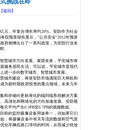
模式挑战在即
【返回】
0
亿元，年复合增长率约
20%
。安防作为社会
国务院预算报告显示，
“
公共安全
”2012
年预算
方政府相继出台了一系列政策，为安防行业未
即。
智慧城市方向发展。展望未来，平安城市将
全面服务居民生活。可以说，平安城市是现代
上进一步向数字城市、智慧城市发展。
慧城市建设，将使安防市场涌现巨大商机和
通成为新时期政府投资的重点领域，未来几年
集和存储向更标准化的端到端系统解决方案
化、高清化和网络化的方向加速发展。安防视
每天平均产生
0.3PB
至
6.7PB
的视频数据。
目前的监控摄像设备用途单一，但如果它们
比如，将摄像设备中有关车流的数据和空气质
，优化车辆在路口等待的时间，从而减少排放