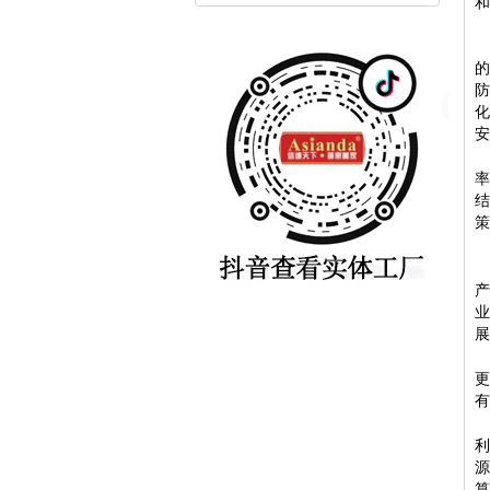
和
安
策
展
有