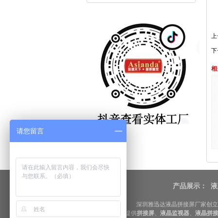
上
下
相
请您留言
产品展示：
液
深圳雅迅达液晶拼接屏厂家创立
提供
拼接屏
、
液晶监视器
、
液晶拼