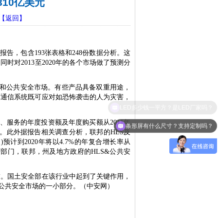
810亿美元
【返回】
场报告，包含
193
张表格和
248
份数据分析。这
，同时对
2013
至
2020
年的各个市场做了预测分
和公共安全市场。有些产品具备双重用途，
挥通信系统既可应对如恐怖袭击的人为灾害，
LED多少钱一平方？是LED厂家吗？
、服务的年度投资额及年度购买额从
2011
年
条形屏有什么尺寸？支持定制吗？
。此外据报告相关调查分析，联邦的
HLS
及
入
)
预计到
2020
年将以
4.7%
的年复合增长率从
府部门，联邦，州及地方政府的
HLS&
公共安
。国土安全部在该行业中起到了关键作用，
（中安网）
公共安全市场的一小部分。