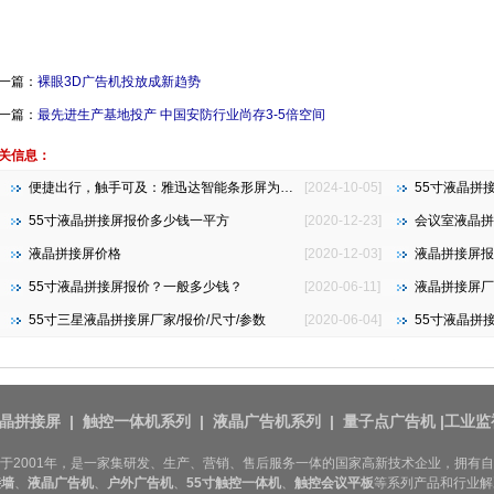
一篇：
裸眼3D广告机投放成新趋势
一篇：
最先进生产基地投产 中国安防行业尚存3-5倍空间
关信息：
便捷出行，触手可及：雅迅达智能条形屏为地铁公交注入新活力
[2024-10-05]
55寸液晶拼
55寸液晶拼接屏报价多少钱一平方
[2020-12-23]
会议室液晶拼
液晶拼接屏价格
[2020-12-03]
液晶拼接屏报
55寸液晶拼接屏报价？一般多少钱？
[2020-06-11]
液晶拼接屏厂
55寸三星液晶拼接屏厂家/报价/尺寸/参数
[2020-06-04]
55寸液晶拼
晶拼接屏
|
触控一体机系列
|
液晶广告机系列
|
量子点广告机
|
工业监
于2001年，是一家集研发、生产、营销、售后服务一体的国家高新技术企业，拥有
接墙
、
液晶广告机
、
户外广告机
、
55寸
触控一体机
、
触控会议平板
等系列产品和行业解