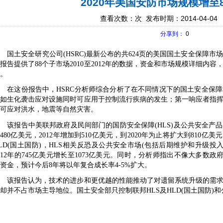
2020年美国安防市场规模增至
查看次数：
次 发布时期：2014-04-04
分享到：
0
国土安全研究公司
(HSRC)
最新公布的共
624
页的美国国土安全保障市
份报告提供了
88
个子市场
2010
至
2012
年的数据，资金和市场规模详细内容
。
在这份报告中，
HSRC
分析师综合分析了在不同情况下的国土安全保障
例如生化袭击应对设施同时可应用于控制流行疾病的发生；第一响应者指
可应对洪水，地震等自然灾害。
该报告中美联邦政府及民间部门的国防安全保障
(HLS)
及公共安全产品
的
480
亿美元，
2012
年增加到
510
亿美元，到
2020
年为止将扩大到
810
亿美元
LD(
国土国防
)
，
HLS
相关反恐及公共安全市场
(
包括后期维护和升级投
12
年的
745
亿美元增长至
1073
亿美元。同时，分析师指出不像大多数政
资金，预计今后
8
年将以年复合成长率
4-5%
扩大。
该报告认为，技术的进步和更优越的性能推动了对遗留系统升级的需求
却并不占市场主导地位。国土安全部只控制联邦
HLS
及
HLD(
国土国防
)
和