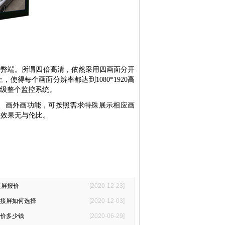
述弊端。所谓四倍高清，依然采用四画面分开
上，使得每个画面分辨率都达到
1080*1920
高
级整个监控系统。
、画外画功能，可按照需求特殊展示相应画
理效果无与伦比。
接屏报价
[2020-12-23]
接屏如何选择
[2020-12-03]
价多少钱
[2020-06-29]