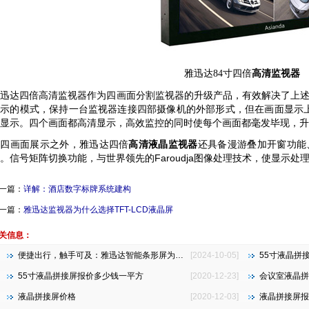
雅迅达
84
寸四倍
高清监视器
雅迅达四倍高清监视器作为四画面分割监视器的升级产品，有效解决了上
显示的模式，保持一台监视器连接四部摄像机的外部形式，但在画面显示
显示。四个画面都高清显示，高效监控的同时使每个画面都毫发毕现，升
可四画面展示之外，雅迅达四倍
高清液晶监视器
还具备漫游叠加开窗功能
。信号矩阵切换功能，与世界领先的Faroudja图像处理技术，使显示处
一篇：
详解：酒店数字标牌系统建构
一篇：
雅迅达监视器为什么选择TFT-LCD液晶屏
关信息：
便捷出行，触手可及：雅迅达智能条形屏为地铁公交注入新活力
[2024-10-05]
55寸液晶拼
55寸液晶拼接屏报价多少钱一平方
[2020-12-23]
会议室液晶拼
液晶拼接屏价格
[2020-12-03]
液晶拼接屏报