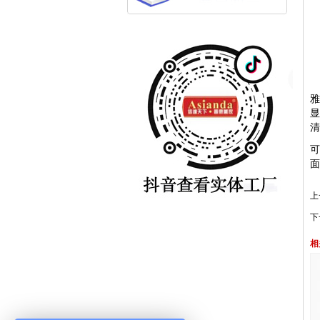
清
面
上
下
相