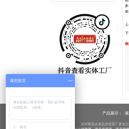
如
多
差
上
下
相
请您留言
产品展示：
液
深圳雅迅达液晶拼接屏厂家创立