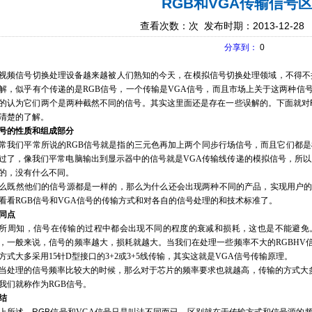
RGB和VGA传输信号
查看次数：
次 发布时期：2013-12-28
分享到：
0
视频信号切换处理设备越来越被人们熟知的今天，在模拟信号切换处理领域，不得不
解，似乎有个传递的是
RGB
信号，一个传输是
VGA
信号，而且市场上关于这两种信
的认为它们两个是两种截然不同的信号。其实这里面还是存在一些误解的。下面就
对
清楚的了解。
号的性质和组成部分
常我们平常所说的
RGB
信号就是指的三元色再加上两个同步行场信号，而且它们都是
过了，像我们平常电脑输出到显示器中的信号就是
VGA
传输线传递的模拟信号，所以
的，没有什么不同。
么既然他们的信号源都是一样的，那么为什么还会出现两种不同的产品，实现用户
看看
RGB
信号和
VGA
信号的传输方式和对各自的信号处理的和技术标准了。
同点
所周知，信号在传输的过程中都会出现不同的程度的衰减和损耗，这也是不能避免
，一般来说，信号的频率越大，损耗就越大。当我们在处理一些频率不大的
RGBHV
方式大多采用
15
针
D
型接口的
3+2
或
3+5
线传输，其实这就是
VGA
信号传输原理。
当处理的信号频率比较大的时候，那么对于芯片的频率要求也就越高，传输的方式大
我们就称作为
RGB
信号。
结