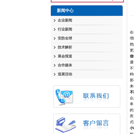
新闻中心
企业新闻
行业新闻
在
安防全球
理
然
技术解析
更
展会报道
信
通
合作媒体
不
巡展活动
样
那
来
不
众
率
的
而
式
小