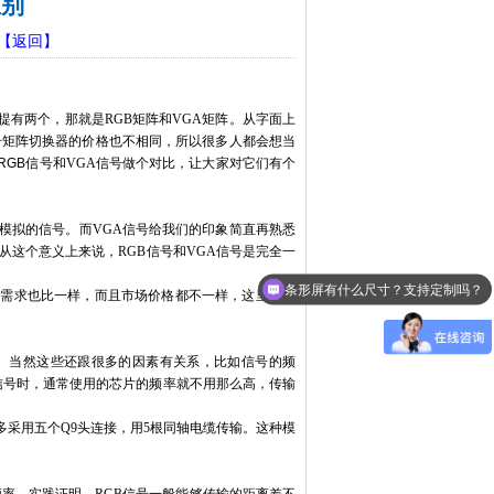
区别
【返回】
提有两个，那就是
RGB
矩阵和
VGA
矩阵。从字面上
号矩阵切换器的价格也不相同，所以很多人都会想当
RGB
信号和
VGA
信号
做个对比，让大家对它们有个
模拟的信号。而
VGA
信号给我们的印象简直再熟悉
从这个意义上来说，
RGB
信号和
VGA
信号是完全一
条形屏有什么尺寸？支持定制吗？
的需求也比一样，而且市场价格都不一样，这里就要
。当然这些还跟很多的因素有关系，比如信号的频
信号时，通常使用的芯片的频率就不用那么高，传输
多采用五个
Q9
头连接，用
5
根同轴电缆传输。这种模