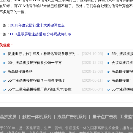
上所述，RGB
信号和
VGA
信号只是叫法不同而已，区别就在于传输方式和信号源的
在
50
米，而
VGA
信号传输
15
米就已经很不错了。另外，它们各自处理的信号带宽也不
不多是它的一倍。
一篇：
2013年度安防行业十大关键词盘点
一篇：
LED显示屏增速趋缓 细分格局战将打响
关信息：
便捷出行，触手可及：雅迅达智能条形屏为地铁公交注入新活力
[2024-10-05]
55寸液晶拼
55寸液晶拼接屏报价多少钱一平方
[2020-12-23]
会议室液晶拼
液晶拼接屏价格
[2020-12-03]
液晶拼接屏报
55寸液晶拼接屏报价？一般多少钱？
[2020-06-11]
液晶拼接屏厂
55寸三星液晶拼接屏厂家/报价/尺寸/参数
[2020-06-04]
55寸液晶拼
晶拼接屏
|
触控一体机系列
|
液晶广告机系列
|
量子点广告机
|
工业监
于2001年，是一家集研发、生产、营销、售后服务一体的国家高新技术企业，拥有