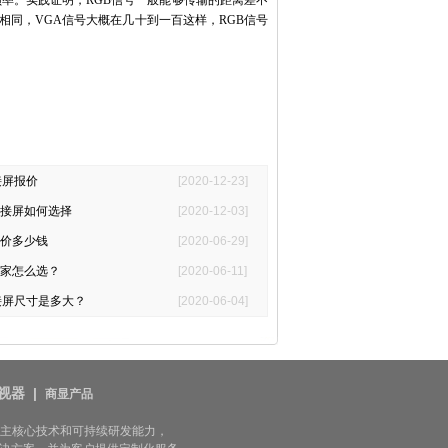
频率。实践证明，
RGB
信号一般能够传输的距离差不
相同，
VGA
信号大概在几十到一百这样，
RGB
信号
接屏报价
[2020-12-23]
接屏如何选择
[2020-12-03]
价多少钱
[2020-06-29]
家怎么选？
[2020-06-11]
接屏尺寸是多大？
[2020-06-04]
视器
|
商显产品
自主核心技术和可持续研发能力，