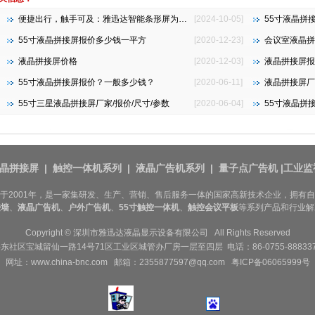
便捷出行，触手可及：雅迅达智能条形屏为地铁公交注入新活力
[2024-10-05]
55寸液晶拼
55寸液晶拼接屏报价多少钱一平方
[2020-12-23]
会议室液晶拼
液晶拼接屏价格
[2020-12-03]
液晶拼接屏报
55寸液晶拼接屏报价？一般多少钱？
[2020-06-11]
液晶拼接屏厂
55寸三星液晶拼接屏厂家/报价/尺寸/参数
[2020-06-04]
55寸液晶拼
晶拼接屏
|
触控一体机系列
|
液晶广告机系列
|
量子点广告机
|
工业监
于2001年，是一家集研发、生产、营销、售后服务一体的国家高新技术企业，拥有
接墙
、
液晶广告机
、
户外广告机
、
55寸
触控一体机
、
触控会议平板
等系列产品和行业解
Copyright © 深圳市雅迅达液晶显示设备有限公司 All Rights Reserved
宝城留仙一路14号71区工业区城管办厂房一层至四层 电话：86-0755-88833778 传
网址：
www.china-bnc.com 邮箱：2355877597@qq.com
粤ICP备06065999号