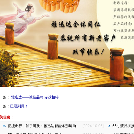
一篇：
雅迅达——诚信品牌 赤诚相待
一篇：
已经到尾了
关信息：
便捷出行，触手可及：雅迅达智能条形屏为地铁公交注入新活力
[2024-10-05]
55寸液晶拼