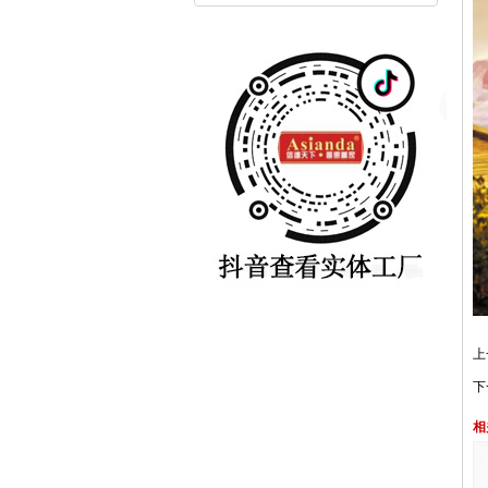
上
下
相