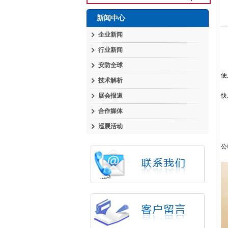
新闻中心
企业新闻
行业新闻
中
安防全球
9
便
技术解析
双
展会报道
快
合作媒体
巡展活动
公