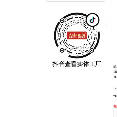
该
式
1
直
上
下
相