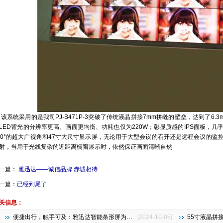
系统采用的是我司PJ-B471P-3突破了传统液晶拼接7mm拼缝的壁垒，达到了6
LED背光的分辨率更高、画面更均衡、功耗也仅为220W；彰显质感的IPS面板，
80°的超大广视角和47寸大尺寸显示屏，无论用于大型会议的召开还是远程会议的
射，当用于光线复杂的近距离橱窗展示时，依然保证画面清晰自然
一篇：
雅迅达——诚信品牌 赤诚相待
一篇：
已经到尾了
关信息：
便捷出行，触手可及：雅迅达智能条形屏为地铁公交注入新活力
[2024-10-05]
55寸液晶拼