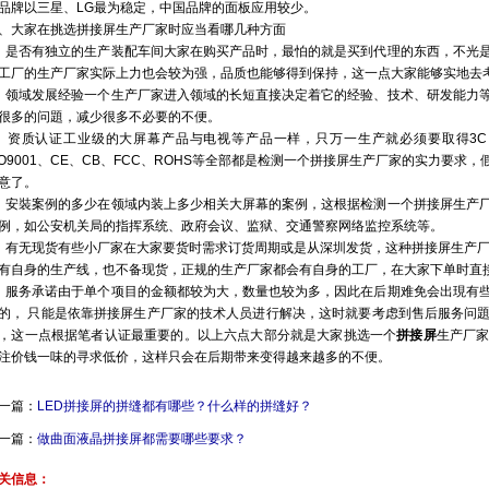
品牌以三星、LG最为稳定，中国品牌的面板应用较少。
、大家在挑选拼接屏生产厂家时应当看哪几种方面
、是否有独立的生产装配车间大家在购买产品时，最怕的就是买到代理的东西，不光
工厂的生产厂家实际上力也会较为强，品质也能够得到保持，这一点大家能够实地去
、领域发展经验一个生产厂家进入领域的长短直接决定着它的经验、技术、研发能力
很多的问題，减少很多不必要的不便。
、资质认证工业级的大屏幕产品与电视等产品一样，只万一生产就必须要取得3
SO9001、CE、CB、FCC、ROHS等全部都是检测一个拼接屏生产厂家的实力要
意了。
、安裝案例的多少在领域内装上多少相关大屏幕的案例，这根据检测一个拼接屏生产
例，如公安机关局的指挥系统、政府会议、监狱、交通警察网络监控系统等。
、有无现货有些小厂家在大家要货时需求订货周期或是从深圳发货，这种拼接屏生产厂
有自身的生产线，也不备现货，正规的生产厂家都会有自身的工厂，在大家下单时直
、服务承诺由于单个项目的金额都较为大，数量也较为多，因此在后期难免会出現有
的， 只能是依靠拼接屏生产厂家的技术人员进行解决，这时就要考虑到售后服务问
，这一点根据笔者认证最重要的。以上六点大部分就是大家挑选一个
拼接屏
生产厂
注价钱一味的寻求低价，这样只会在后期带来变得越来越多的不便。
一篇：
LED拼接屏的拼缝都有哪些？什么样的拼缝好？
一篇：
做曲面液晶拼接屏都需要哪些要求？
关信息：