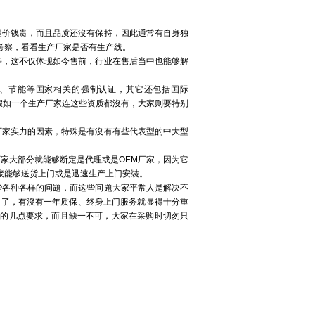
是价钱贵，而且品质还沒有保持，因此通常有自身独
考察，看看生产厂家是否有生产线。
等，这不仅体现如今售前，行业在售后当中也能够解
C、节能等国家相关的强制认证，其它还包括国际
求，假如一个生产厂家连这些资质都沒有，大家则要特别
厂家实力的因素，特殊是有沒有有些代表型的中大型
家大部分就能够断定是代理或是OEM厂家，因为它
接能够送货上门或是迅速生产上门安裝。
些各种各样的问題，而这些问題大家平常人是解决不
題了，有沒有一年质保、终身上门服务就显得十分重
家的几点要求，而且缺一不可，大家在采购时切勿只