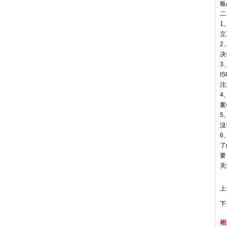
板
二
1
立
2
决
3
I
注
4
案
5
沒
6
了
要
关
上
下
相