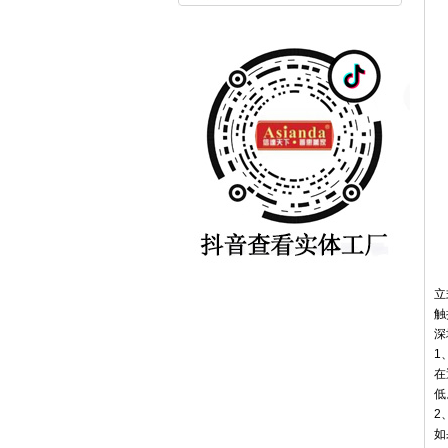
立
触
深
1
在
低
2
如