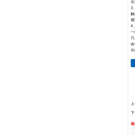
出
3
触
都
4
一
只
由
出
上
下
相