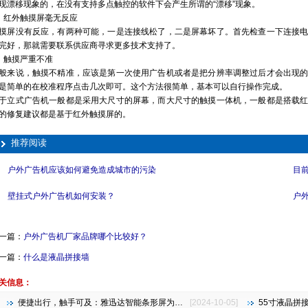
现漂移现象的，在没有支持多点触控的软件下会产生所谓的“漂移”现象。
、红外触摸屏毫无反应
摸屏没有反应，有两种可能，一是连接线松了，二是屏幕坏了。首先检查一下连接
完好，那就需要联系供应商寻求更多技术支持了。
、触摸严重不准
般来说，触摸不精准，应该是第一次使用广告机或者是把分辨率调整过后才会出现
是简单的在校准程序点击几次即可。这个方法很简单，基本可以自行操作完成。
于立式广告机一般都是采用大尺寸的屏幕，而大尺寸的触摸一体机，一般都是搭载
的修复建议都是基于红外触摸屏的。
推荐阅读
户外广告机应该如何避免造成城市的污染
目
壁挂式户外广告机如何安装？
户
一篇：
户外广告机厂家品牌哪个比较好？
一篇：
什么是液晶拼接墙
关信息：
便捷出行，触手可及：雅迅达智能条形屏为地铁公交注入新活力
[2024-10-05]
55寸液晶拼