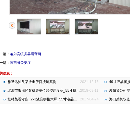
一篇：
哈尔宾绥滨县看守所
一篇：
陕西省公安厅
关信息：
雅迅达汕头某派出所拼接屏案例
2021-12-16
49寸液晶拼
北海市银海区某机关单位监控调度室_55寸拼接大屏_3x4 3.5mm
2018-09-11
襄阳某公司展厅
桂林某看守所_2x3液晶拼接大屏_55寸液晶拼接屏
2017-04-24
海口某机场监控中心